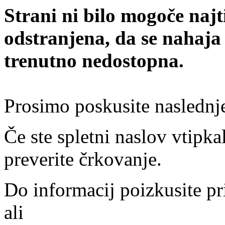
Strani ni bilo mogoče najt
odstranjena, da se nahaja
trenutno nedostopna.
Prosimo poskusite naslednj
Če ste spletni naslov vtipkal
preverite črkovanje.
Do informacij poizkusite pr
ali