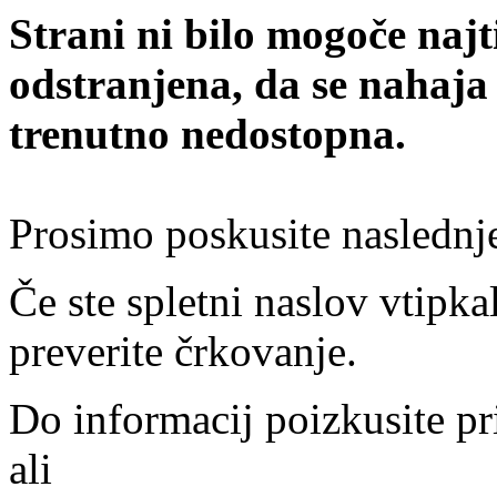
Strani ni bilo mogoče najt
odstranjena, da se nahaja
trenutno nedostopna.
Prosimo poskusite naslednj
Če ste spletni naslov vtipkal
preverite črkovanje.
Do informacij poizkusite pr
ali