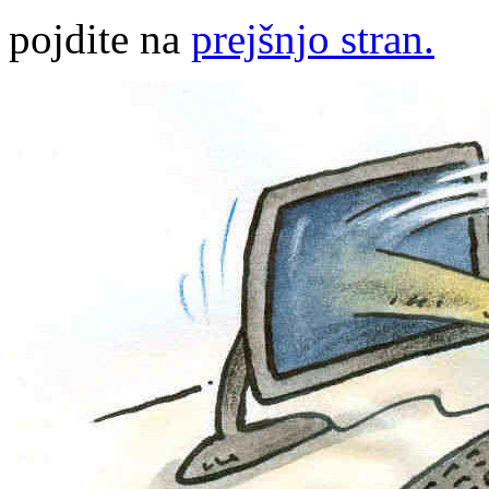
pojdite na
prejšnjo stran.