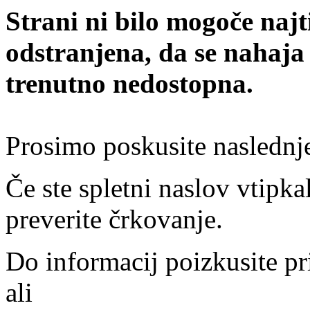
Strani ni bilo mogoče najt
odstranjena, da se nahaja
trenutno nedostopna.
Prosimo poskusite naslednj
Če ste spletni naslov vtipkal
preverite črkovanje.
Do informacij poizkusite pr
ali