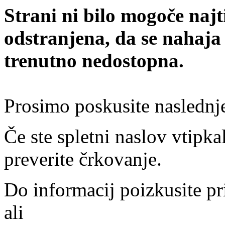
Strani ni bilo mogoče najt
odstranjena, da se nahaja
trenutno nedostopna.
Prosimo poskusite naslednj
Če ste spletni naslov vtipkal
preverite črkovanje.
Do informacij poizkusite pr
ali