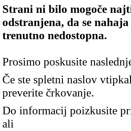
Strani ni bilo mogoče najt
odstranjena, da se nahaja
trenutno nedostopna.
Prosimo poskusite naslednj
Če ste spletni naslov vtipkal
preverite črkovanje.
Do informacij poizkusite pr
ali