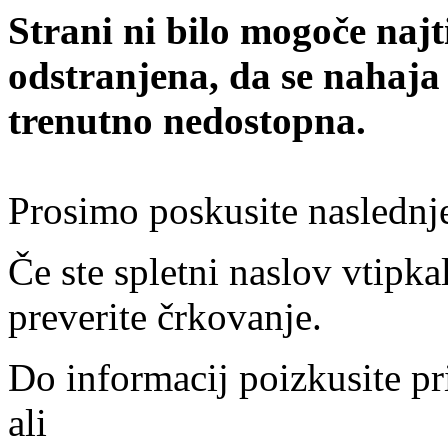
Strani ni bilo mogoče najt
odstranjena, da se nahaja
trenutno nedostopna.
Prosimo poskusite naslednj
Če ste spletni naslov vtipkal
preverite črkovanje.
Do informacij poizkusite pr
ali