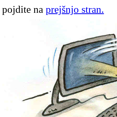
pojdite na
prejšnjo stran.