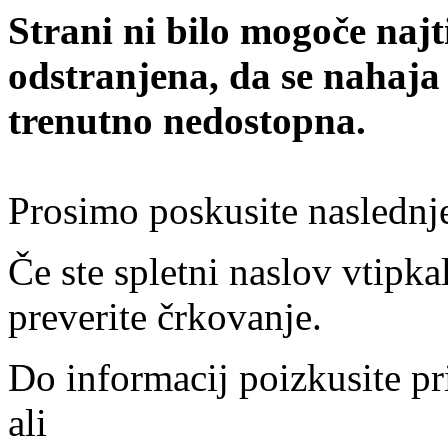
Strani ni bilo mogoče najt
odstranjena, da se nahaja
trenutno nedostopna.
Prosimo poskusite naslednj
Če ste spletni naslov vtipkal
preverite črkovanje.
Do informacij poizkusite pr
ali