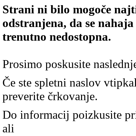
Strani ni bilo mogoče najt
odstranjena, da se nahaja
trenutno nedostopna.
Prosimo poskusite naslednj
Če ste spletni naslov vtipkal
preverite črkovanje.
Do informacij poizkusite pr
ali