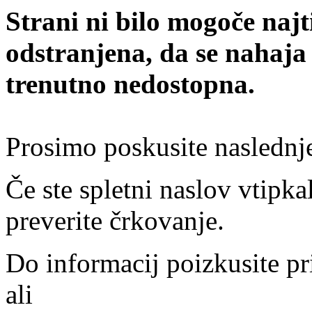
Strani ni bilo mogoče najt
odstranjena, da se nahaja
trenutno nedostopna.
Prosimo poskusite naslednj
Če ste spletni naslov vtipkal
preverite črkovanje.
Do informacij poizkusite pr
ali