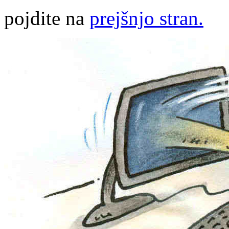
pojdite na
prejšnjo stran.