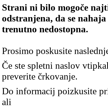
Strani ni bilo mogoče najt
odstranjena, da se nahaja
trenutno nedostopna.
Prosimo poskusite naslednj
Če ste spletni naslov vtipkal
preverite črkovanje.
Do informacij poizkusite pr
ali