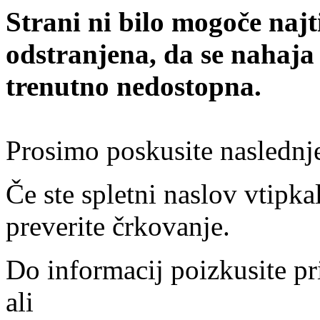
Strani ni bilo mogoče najt
odstranjena, da se nahaja
trenutno nedostopna.
Prosimo poskusite naslednj
Če ste spletni naslov vtipkal
preverite črkovanje.
Do informacij poizkusite pr
ali