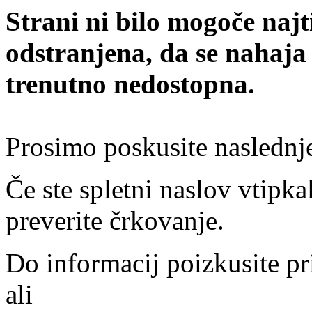
Strani ni bilo mogoče najt
odstranjena, da se nahaja
trenutno nedostopna.
Prosimo poskusite naslednj
Če ste spletni naslov vtipkal
preverite črkovanje.
Do informacij poizkusite pr
ali