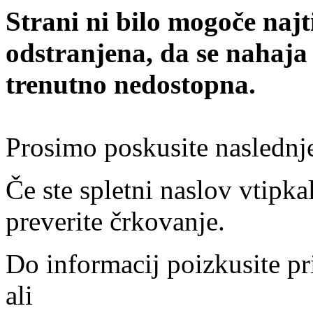
Strani ni bilo mogoče najt
odstranjena, da se nahaja
trenutno nedostopna.
Prosimo poskusite naslednj
Če ste spletni naslov vtipkal
preverite črkovanje.
Do informacij poizkusite pr
ali