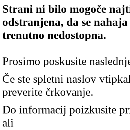
Strani ni bilo mogoče najt
odstranjena, da se nahaja
trenutno nedostopna.
Prosimo poskusite naslednj
Če ste spletni naslov vtipkal
preverite črkovanje.
Do informacij poizkusite pr
ali