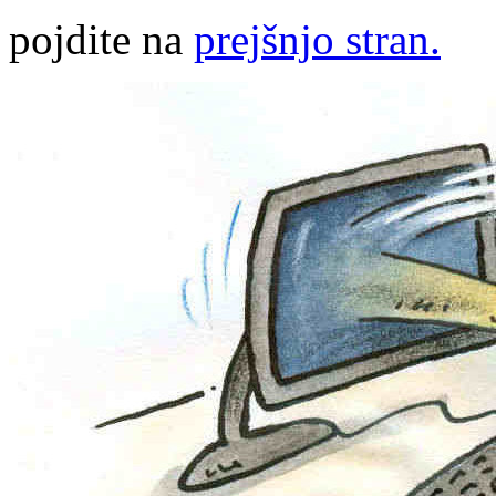
pojdite na
prejšnjo stran.