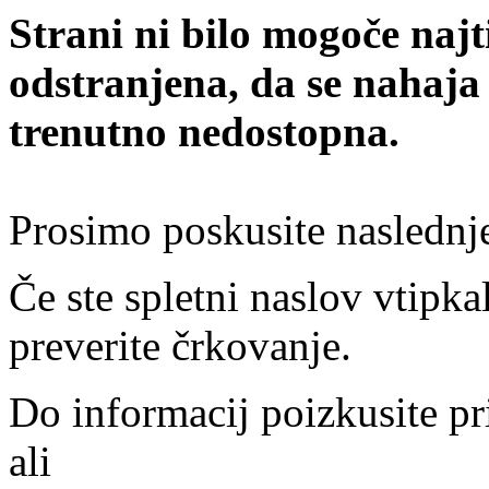
Strani ni bilo mogoče najt
odstranjena, da se nahaja
trenutno nedostopna.
Prosimo poskusite naslednj
Če ste spletni naslov vtipkal
preverite črkovanje.
Do informacij poizkusite pr
ali