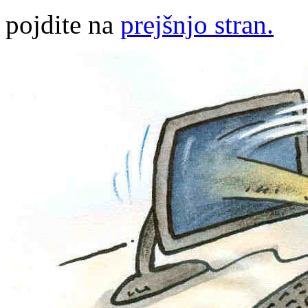
pojdite na
prejšnjo stran.