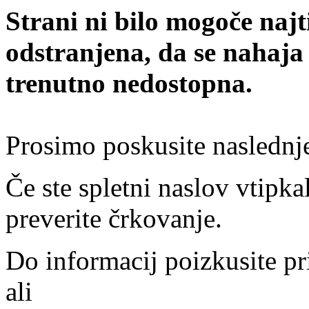
Strani ni bilo mogoče najt
odstranjena, da se nahaja
trenutno nedostopna.
Prosimo poskusite naslednj
Če ste spletni naslov vtipkal
preverite črkovanje.
Do informacij poizkusite pr
ali