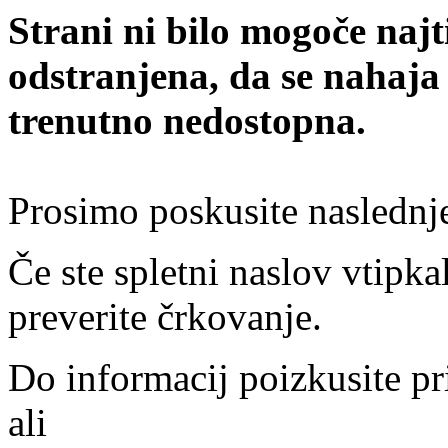
Strani ni bilo mogoče najt
odstranjena, da se nahaja
trenutno nedostopna.
Prosimo poskusite naslednj
Če ste spletni naslov vtipkal
preverite črkovanje.
Do informacij poizkusite pr
ali