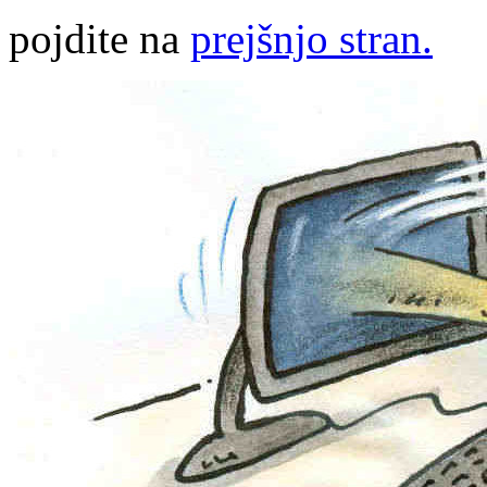
pojdite na
prejšnjo stran.