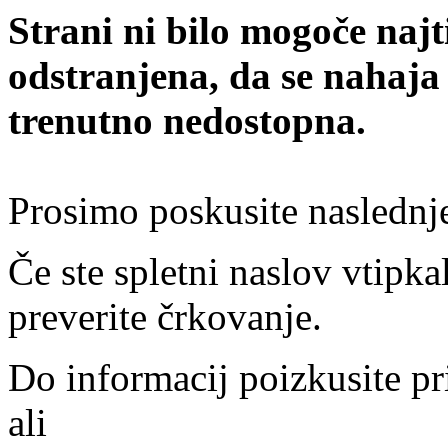
Strani ni bilo mogoče najt
odstranjena, da se nahaja
trenutno nedostopna.
Prosimo poskusite naslednj
Če ste spletni naslov vtipkal
preverite črkovanje.
Do informacij poizkusite pr
ali