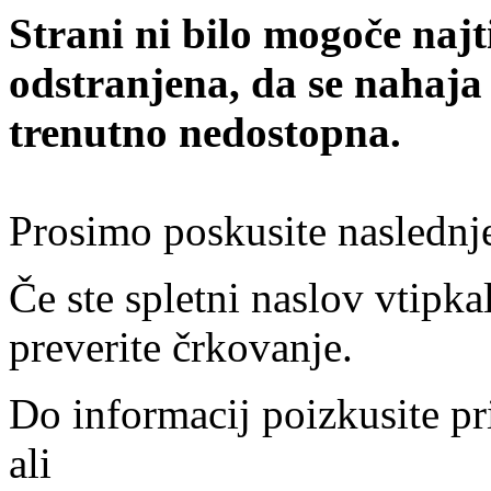
Strani ni bilo mogoče najt
odstranjena, da se nahaja
trenutno nedostopna.
Prosimo poskusite naslednj
Če ste spletni naslov vtipkal
preverite črkovanje.
Do informacij poizkusite pr
ali