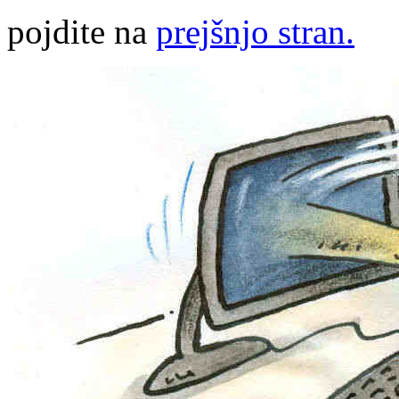
pojdite na
prejšnjo stran.