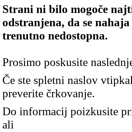
Strani ni bilo mogoče najt
odstranjena, da se nahaja
trenutno nedostopna.
Prosimo poskusite naslednj
Če ste spletni naslov vtipkal
preverite črkovanje.
Do informacij poizkusite pr
ali