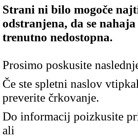
Strani ni bilo mogoče najt
odstranjena, da se nahaja
trenutno nedostopna.
Prosimo poskusite naslednj
Če ste spletni naslov vtipkal
preverite črkovanje.
Do informacij poizkusite pr
ali