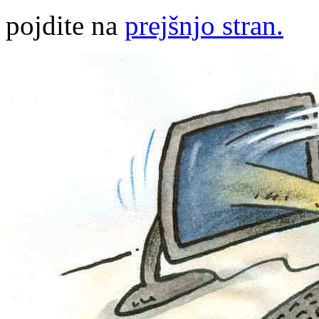
pojdite na
prejšnjo stran.