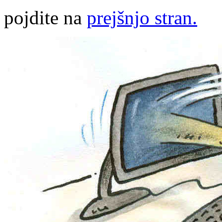
pojdite na
prejšnjo stran.