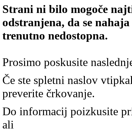
Strani ni bilo mogoče najt
odstranjena, da se nahaja
trenutno nedostopna.
Prosimo poskusite naslednj
Če ste spletni naslov vtipkal
preverite črkovanje.
Do informacij poizkusite pr
ali