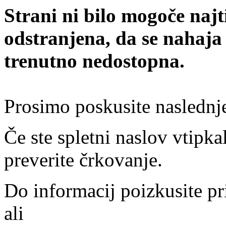
Strani ni bilo mogoče najt
odstranjena, da se nahaja
trenutno nedostopna.
Prosimo poskusite naslednj
Če ste spletni naslov vtipkal
preverite črkovanje.
Do informacij poizkusite pr
ali