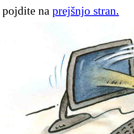
pojdite na
prejšnjo stran.