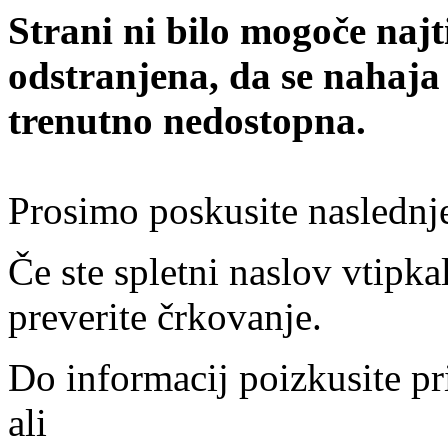
Strani ni bilo mogoče najt
odstranjena, da se nahaja
trenutno nedostopna.
Prosimo poskusite naslednj
Če ste spletni naslov vtipkal
preverite črkovanje.
Do informacij poizkusite pr
ali