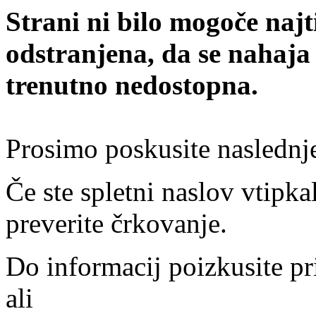
Strani ni bilo mogoče najt
odstranjena, da se nahaja
trenutno nedostopna.
Prosimo poskusite naslednj
Če ste spletni naslov vtipkal
preverite črkovanje.
Do informacij poizkusite pr
ali