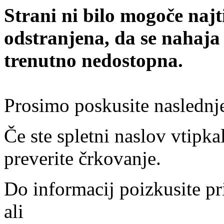
Strani ni bilo mogoče najt
odstranjena, da se nahaja
trenutno nedostopna.
Prosimo poskusite naslednj
Če ste spletni naslov vtipkal
preverite črkovanje.
Do informacij poizkusite pr
ali