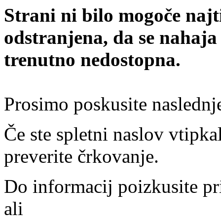
Strani ni bilo mogoče najt
odstranjena, da se nahaja
trenutno nedostopna.
Prosimo poskusite naslednj
Če ste spletni naslov vtipkal
preverite črkovanje.
Do informacij poizkusite pr
ali