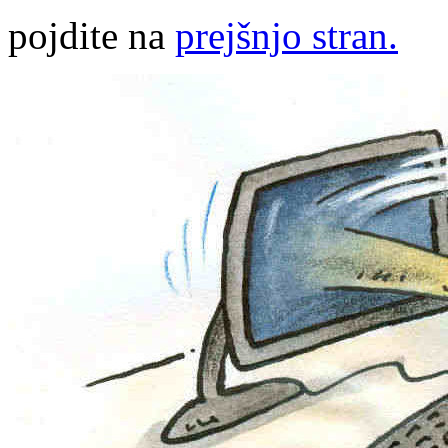
pojdite na
prejšnjo stran.