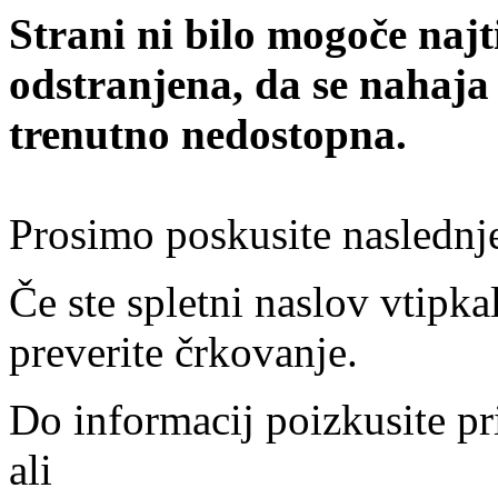
Strani ni bilo mogoče najt
odstranjena, da se nahaja
trenutno nedostopna.
Prosimo poskusite naslednj
Če ste spletni naslov vtipkal
preverite črkovanje.
Do informacij poizkusite pr
ali