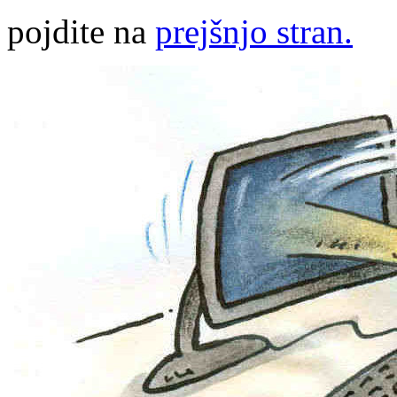
pojdite na
prejšnjo stran.