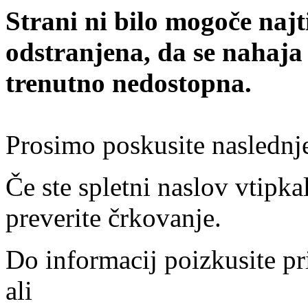
Strani ni bilo mogoče najt
odstranjena, da se nahaja
trenutno nedostopna.
Prosimo poskusite naslednj
Če ste spletni naslov vtipkal
preverite črkovanje.
Do informacij poizkusite pr
ali