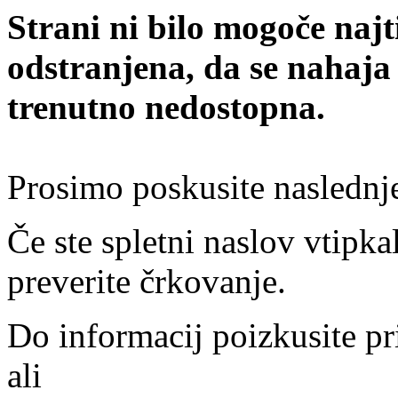
Strani ni bilo mogoče najt
odstranjena, da se nahaja
trenutno nedostopna.
Prosimo poskusite naslednj
Če ste spletni naslov vtipkal
preverite črkovanje.
Do informacij poizkusite pr
ali