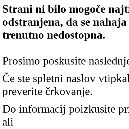
Strani ni bilo mogoče najt
odstranjena, da se nahaja
trenutno nedostopna.
Prosimo poskusite naslednj
Če ste spletni naslov vtipkal
preverite črkovanje.
Do informacij poizkusite pr
ali