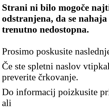
Strani ni bilo mogoče najt
odstranjena, da se nahaja
trenutno nedostopna.
Prosimo poskusite naslednj
Če ste spletni naslov vtipkal
preverite črkovanje.
Do informacij poizkusite pr
ali