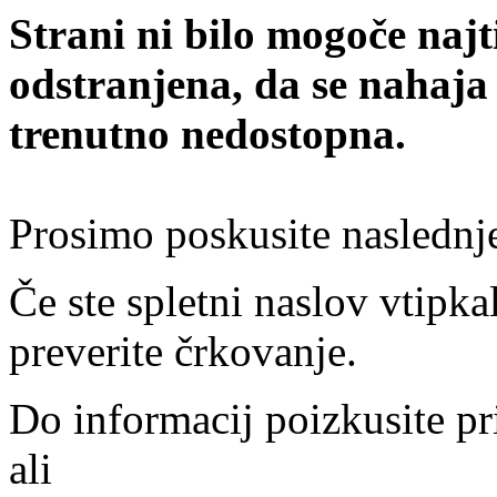
Strani ni bilo mogoče najt
odstranjena, da se nahaja
trenutno nedostopna.
Prosimo poskusite naslednj
Če ste spletni naslov vtipkal
preverite črkovanje.
Do informacij poizkusite pr
ali