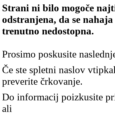
Strani ni bilo mogoče najt
odstranjena, da se nahaja
trenutno nedostopna.
Prosimo poskusite naslednj
Če ste spletni naslov vtipkal
preverite črkovanje.
Do informacij poizkusite pr
ali