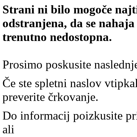
Strani ni bilo mogoče najt
odstranjena, da se nahaja
trenutno nedostopna.
Prosimo poskusite naslednj
Če ste spletni naslov vtipkal
preverite črkovanje.
Do informacij poizkusite pr
ali