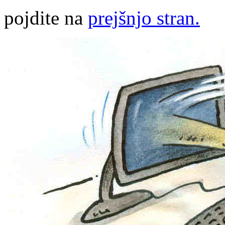
pojdite na
prejšnjo stran.