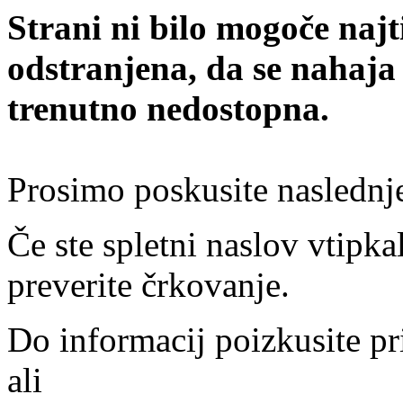
Strani ni bilo mogoče najt
odstranjena, da se nahaja
trenutno nedostopna.
Prosimo poskusite naslednj
Če ste spletni naslov vtipkal
preverite črkovanje.
Do informacij poizkusite pr
ali