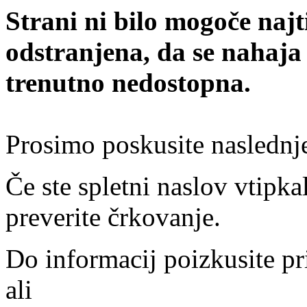
Strani ni bilo mogoče najt
odstranjena, da se nahaja
trenutno nedostopna.
Prosimo poskusite naslednj
Če ste spletni naslov vtipkal
preverite črkovanje.
Do informacij poizkusite pr
ali