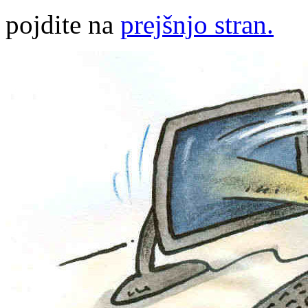
pojdite na
prejšnjo stran.