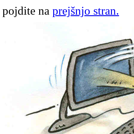
pojdite na
prejšnjo stran.