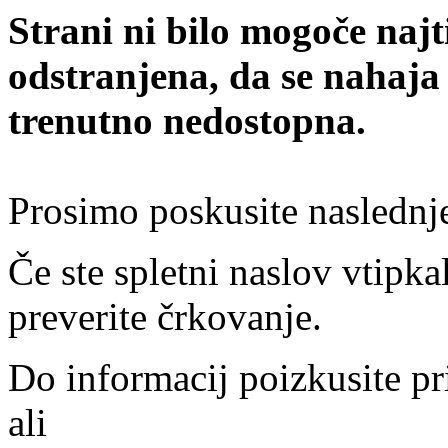
Strani ni bilo mogoče najt
odstranjena, da se nahaja
trenutno nedostopna.
Prosimo poskusite naslednj
Če ste spletni naslov vtipkal
preverite črkovanje.
Do informacij poizkusite pr
ali