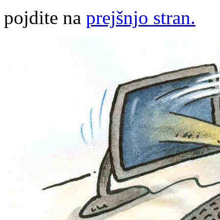
pojdite na
prejšnjo stran.