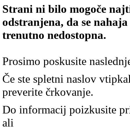
Strani ni bilo mogoče najt
odstranjena, da se nahaja
trenutno nedostopna.
Prosimo poskusite naslednj
Če ste spletni naslov vtipkal
preverite črkovanje.
Do informacij poizkusite pr
ali