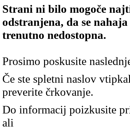
Strani ni bilo mogoče najt
odstranjena, da se nahaja
trenutno nedostopna.
Prosimo poskusite naslednj
Če ste spletni naslov vtipkal
preverite črkovanje.
Do informacij poizkusite pr
ali