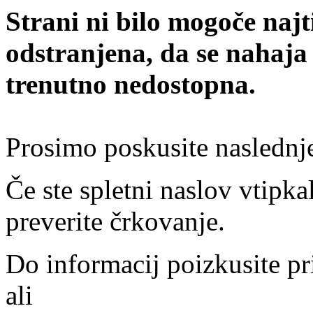
Strani ni bilo mogoče najt
odstranjena, da se nahaja
trenutno nedostopna.
Prosimo poskusite naslednj
Če ste spletni naslov vtipkal
preverite črkovanje.
Do informacij poizkusite pr
ali