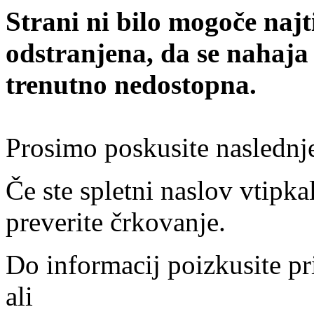
Strani ni bilo mogoče najt
odstranjena, da se nahaja
trenutno nedostopna.
Prosimo poskusite naslednj
Če ste spletni naslov vtipkal
preverite črkovanje.
Do informacij poizkusite pr
ali