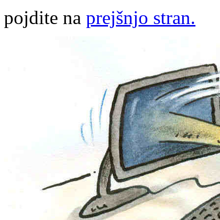
pojdite na
prejšnjo stran.