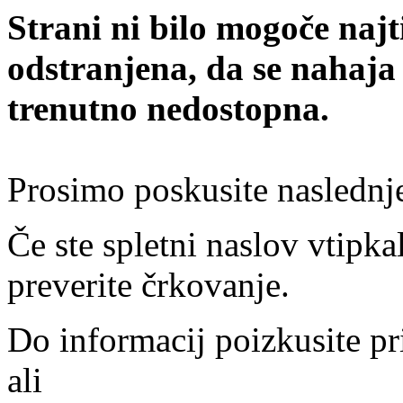
Strani ni bilo mogoče najt
odstranjena, da se nahaja
trenutno nedostopna.
Prosimo poskusite naslednj
Če ste spletni naslov vtipkal
preverite črkovanje.
Do informacij poizkusite pr
ali