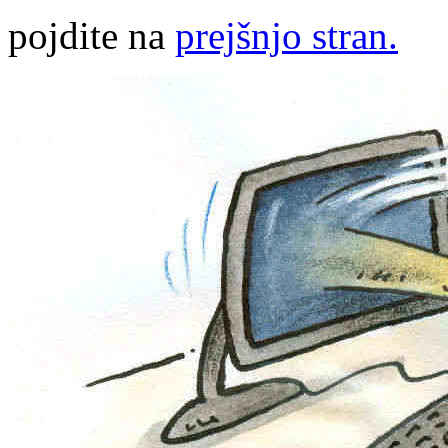
pojdite na
prejšnjo stran.