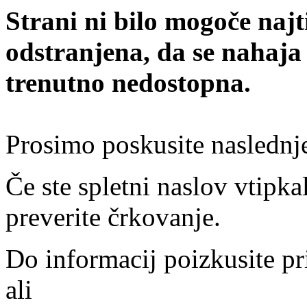
Strani ni bilo mogoče najt
odstranjena, da se nahaja
trenutno nedostopna.
Prosimo poskusite naslednj
Če ste spletni naslov vtipkal
preverite črkovanje.
Do informacij poizkusite pr
ali