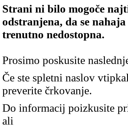
Strani ni bilo mogoče najt
odstranjena, da se nahaja
trenutno nedostopna.
Prosimo poskusite naslednj
Če ste spletni naslov vtipkal
preverite črkovanje.
Do informacij poizkusite pr
ali