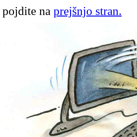
pojdite na
prejšnjo stran.