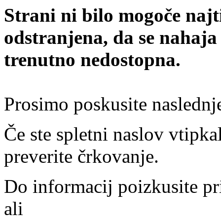
Strani ni bilo mogoče najt
odstranjena, da se nahaja
trenutno nedostopna.
Prosimo poskusite naslednj
Če ste spletni naslov vtipkal
preverite črkovanje.
Do informacij poizkusite pr
ali