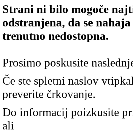
Strani ni bilo mogoče najt
odstranjena, da se nahaja
trenutno nedostopna.
Prosimo poskusite naslednj
Če ste spletni naslov vtipkal
preverite črkovanje.
Do informacij poizkusite pr
ali