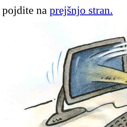
pojdite na
prejšnjo stran.