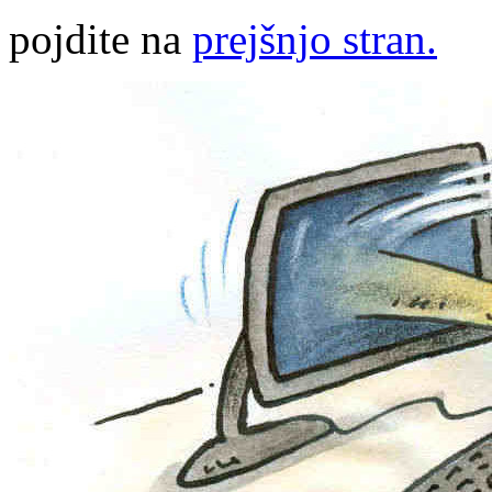
pojdite na
prejšnjo stran.