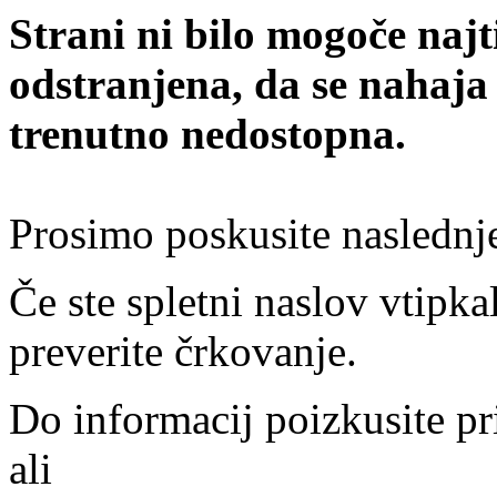
Strani ni bilo mogoče najt
odstranjena, da se nahaja
trenutno nedostopna.
Prosimo poskusite naslednj
Če ste spletni naslov vtipkal
preverite črkovanje.
Do informacij poizkusite pr
ali