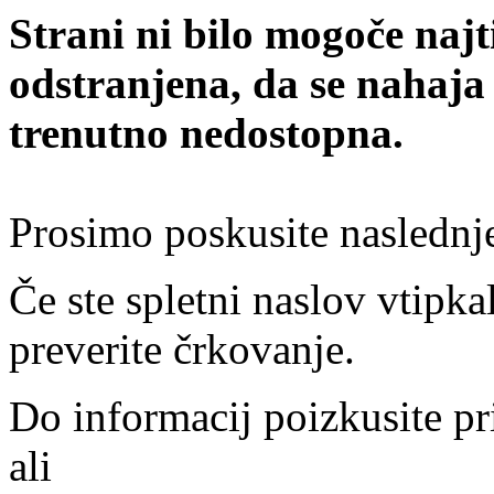
Strani ni bilo mogoče najt
odstranjena, da se nahaja
trenutno nedostopna.
Prosimo poskusite naslednj
Če ste spletni naslov vtipkal
preverite črkovanje.
Do informacij poizkusite pr
ali