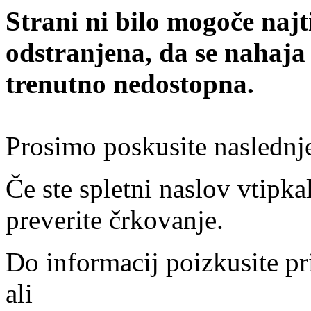
Strani ni bilo mogoče najt
odstranjena, da se nahaja
trenutno nedostopna.
Prosimo poskusite naslednj
Če ste spletni naslov vtipkal
preverite črkovanje.
Do informacij poizkusite pr
ali