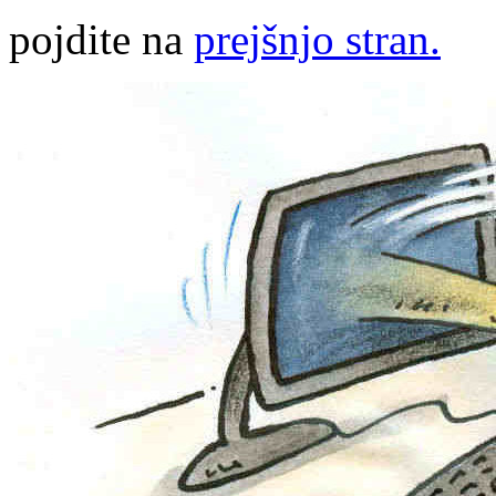
pojdite na
prejšnjo stran.